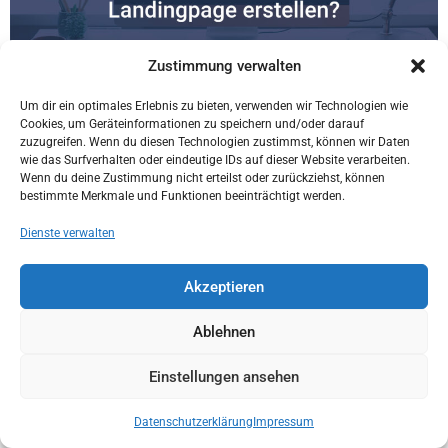
Zustimmung verwalten
Du willst eine Landingpage erstellen, die nicht nur hübsch
Um dir ein optimales Erlebnis zu bieten, verwenden wir Technologien wie
aussieht, sondern Besucher zu Anfragen, Käufen oder
Cookies, um Geräteinformationen zu speichern und/oder darauf
Buchungen führt? Hier bekommst du eine ehrliche Anleitung,
zuzugreifen. Wenn du diesen Technologien zustimmst, können wir Daten
wie das Surfverhalten oder eindeutige IDs auf dieser Website verarbeiten.
wie du deine Seite aufbaust, welche Inhalte wirklich zählen
Wenn du deine Zustimmung nicht erteilst oder zurückziehst, können
und welche Fehler dich unnötig Leads kosten.
bestimmte Merkmale und Funktionen beeinträchtigt werden.
Dienste verwalten
Impressum
Datenschutzerklärung
Marketing-Blog für Gründer
Grounding Page
Akzeptieren
Ablehnen
Einstellungen ansehen
Datenschutzerklärung
Impressum