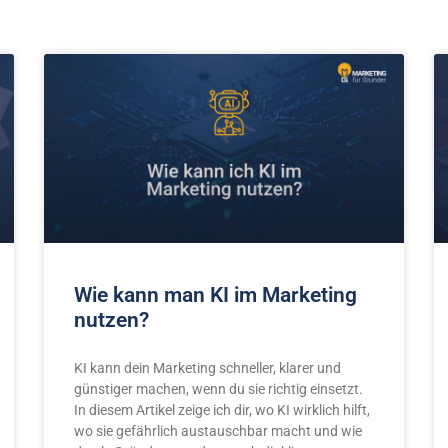
Wie kann man KI im Marketing
nutzen?
KI kann dein Marketing schneller, klarer und
günstiger machen, wenn du sie richtig einsetzt.
In diesem Artikel zeige ich dir, wo KI wirklich hilft,
wo sie gefährlich austauschbar macht und wie