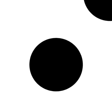
Blogartikel schreiben, wie geht
das? Eine Anleitung für
Anfänger
Du willst Blogartikel schreiben, aber weißt nicht,
worüber, wie lang und wie du daraus mehr
Sichtbarkeit machst? Diese Anleitung zeigt dir
Schritt für Schritt, wie du Themen findest, Artikel
sinnvoll strukturierst und Texte veröffentlichst,
die deine Zielgruppe wirklich lesen will.
WEITERLESEN »