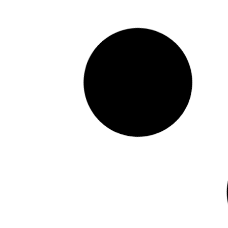
Wie kann ich selbst Leads
generieren?
Du willst selbst Leads generieren, aber hast
keine Lust auf Marketing-Blabla, das nur Budget
verbrennt? Hier erfährst du, wie du aus
anonymen Kontakten echte Interessenten
machst, welche Kanäle dafür funktionieren und
warum die Zahl deiner Leads allein ziemlich
wenig aussagt.