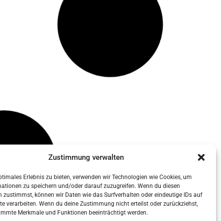
Content Marketing für
Anfänger: Wie du mit 0 € Budget
neue Kunden gewinnst
Du willst Kunden gewinnen, aber dein Marketing-
Zustimmung verwalten
Budget liegt irgendwo zwischen null und gar
nichts? Dann ist dieser Artikel für dich. Hier
ptimales Erlebnis zu bieten, verwenden wir Technologien wie Cookies, um
erfährst du, wie du mit smartem Content
mationen zu speichern und/oder darauf zuzugreifen. Wenn du diesen
 zustimmst, können wir Daten wie das Surfverhalten oder eindeutige IDs auf
Marketing auch ohne Werbegeld sichtbar wirst,
te verarbeiten. Wenn du deine Zustimmung nicht erteilst oder zurückziehst,
Vertrauen aufbaust – und aus Lesern echte
immte Merkmale und Funktionen beeinträchtigt werden.
Kunden machst. Direkt, ehrlich, umsetzbar.