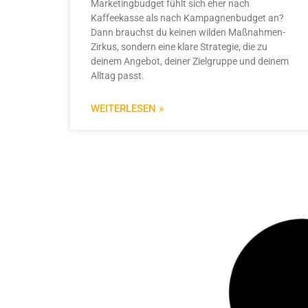
Marketingbudget fühlt sich eher nach
Kaffeekasse als nach Kampagnenbudget an?
Dann brauchst du keinen wilden Maßnahmen-
Zirkus, sondern eine klare Strategie, die zu
deinem Angebot, deiner Zielgruppe und deinem
Alltag passt.
WEITERLESEN »