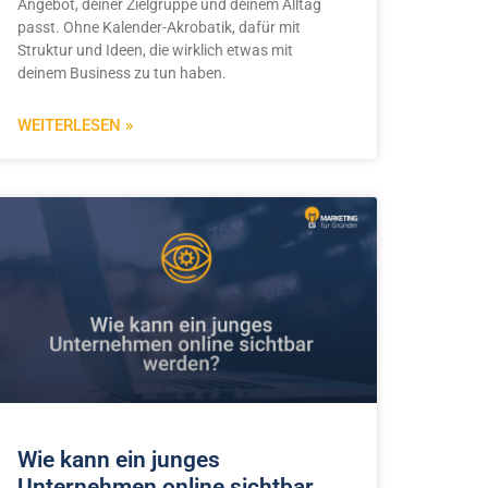
Angebot, deiner Zielgruppe und deinem Alltag
passt. Ohne Kalender-Akrobatik, dafür mit
Struktur und Ideen, die wirklich etwas mit
deinem Business zu tun haben.
WEITERLESEN »
Wie kann ein junges
Unternehmen online sichtbar