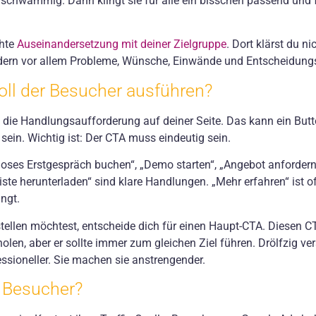
e schwammig. Dann klingt sie für alle ein bisschen passend und
chte
Auseinandersetzung mit deiner Zielgruppe
. Dort klärst du ni
ern vor allem Probleme, Wünsche, Einwände und Entscheidungsk
ll der Besucher ausführen?
st die Handlungsaufforderung auf deiner Seite. Das kann ein Butt
ein. Wichtig ist: Der CTA muss eindeutig sein.
oses Erstgespräch buchen“, „Demo starten“, „Angebot anfordern“
ste herunterladen“ sind klare Handlungen. „Mehr erfahren“ ist of
ngt.
ellen möchtest, entscheide dich für einen Haupt-CTA. Diesen C
olen, aber er sollte immer zum gleichen Ziel führen. Drölfzig v
ssioneller. Sie machen sie anstrengender.
 Besucher?