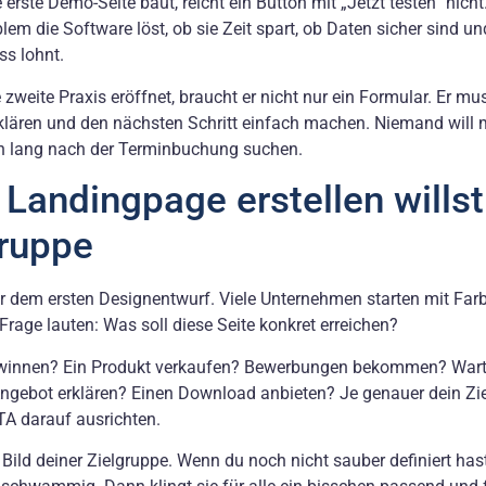
rste Demo-Seite baut, reicht ein Button mit „Jetzt testen“ nicht
em die Software löst, ob sie Zeit spart, ob Daten sicher sind un
s lohnt.
zweite Praxis eröffnet, braucht er nicht nur ein Formular. Er mu
rklären und den nächsten Schritt einfach machen. Niemand will 
n lang nach der Terminbuchung suchen.
 Landingpage erstellen willst
gruppe
r dem ersten Designentwurf. Viele Unternehmen starten mit Farb
 Frage lauten: Was soll diese Seite konkret erreichen?
ewinnen? Ein Produkt verkaufen? Bewerbungen bekommen? Warte
ebot erklären? Einen Download anbieten? Je genauer dein Ziel
TA darauf ausrichten.
Bild deiner Zielgruppe. Wenn du noch nicht sauber definiert has