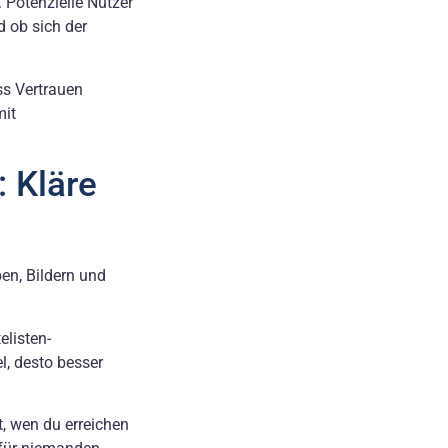
. Potenzielle Nutzer
d ob sich der
ss Vertrauen
mit
: Kläre
en, Bildern und
listen-
, desto besser
t, wen du erreichen