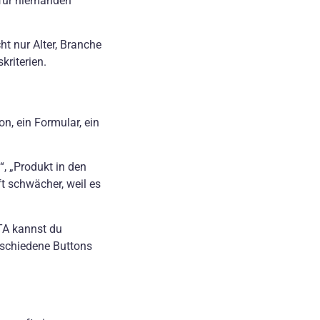
 für niemanden
cht nur Alter, Branche
riterien.
on, ein Formular, ein
, „Produkt in den
t schwächer, weil es
TA kannst du
erschiedene Buttons