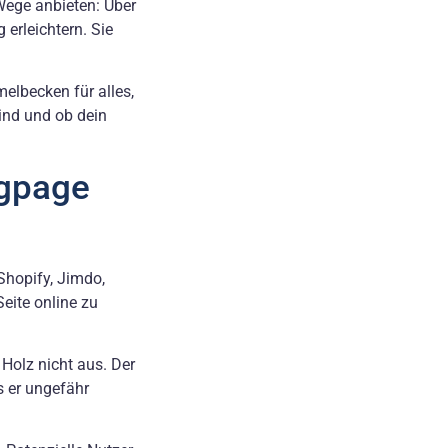
 Wege anbieten: Über
erleichtern. Sie
melbecken für alles,
sind und ob dein
ngpage
Shopify, Jimdo,
eite online zu
 Holz nicht aus. Der
s er ungefähr