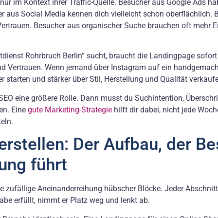
nur im Kontext ihrer Traffic-Quelle. Besucher aus Google Ads ha
r aus Social Media kennen dich vielleicht schon oberflächlich.
ertrauen. Besucher aus organischer Suche brauchen oft mehr Erk
ienst Rohrbruch Berlin“ sucht, braucht die Landingpage sofor
 und Vertrauen. Wenn jemand über Instagram auf ein handgemach
er starten und stärker über Stil, Herstellung und Qualität verkauf
 SEO eine größere Rolle. Dann musst du Suchintention, Überschri
en. Eine
gute Marketing-Strategie
hilft dir dabei, nicht jede Woc
eln.
rstellen: Der Aufbau, der B
ung führt
ne zufällige Aneinanderreihung hübscher Blöcke. Jeder Abschnitt
be erfüllt, nimmt er Platz weg und lenkt ab.