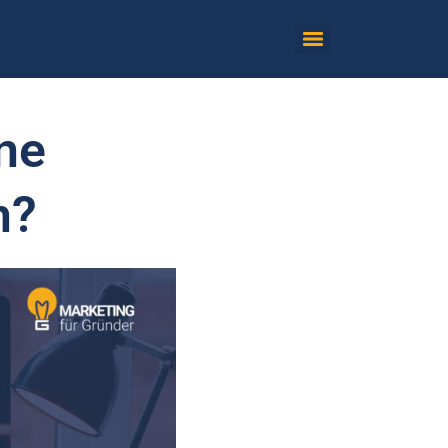
ine
n?