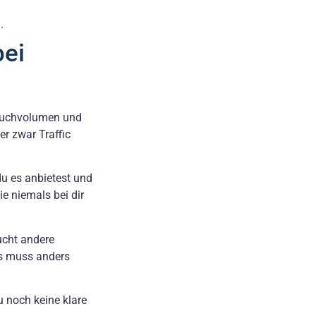
.
bei
s Suchvolumen und
er zwar Traffic
du es anbietest und
e niemals bei dir
ucht andere
is muss anders
u noch keine klare