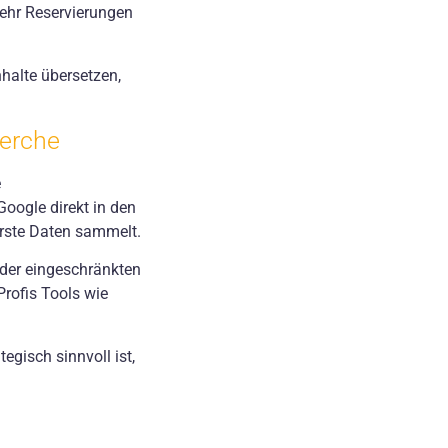
mehr Reservierungen
halte übersetzen,
herche
e
Google direkt in den
erste Daten sammelt.
 der eingeschränkten
Profis Tools wie
egisch sinnvoll ist,