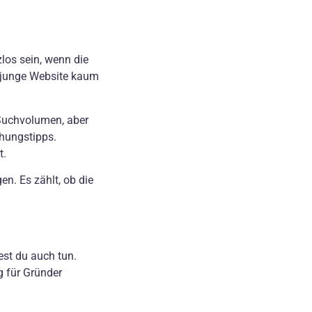
los sein, wenn die
s junge Website kaum
Suchvolumen, aber
ehungstipps.
t.
n. Es zählt, ob die
est du auch tun.
g für Gründer