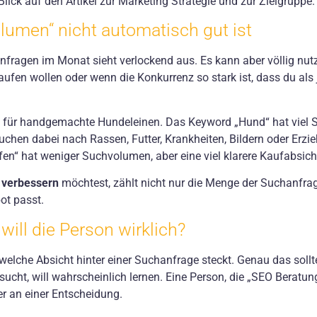
Blick auf den Artikel zur
Marketing Strategie
und zur
Zielgruppe
.
lumen“ nicht automatisch gut ist
fragen im Monat sieht verlockend aus. Es kann aber völlig nutz
aufen wollen oder wenn die Konkurrenz so stark ist, dass du al
 für handgemachte Hundeleinen. Das Keyword „Hund“ hat viel 
suchen dabei nach Rassen, Futter, Krankheiten, Bildern oder Erzi
fen“ hat weniger Suchvolumen, aber eine viel klarere Kaufabsich
 verbessern
möchtest, zählt nicht nur die Menge der Suchanfrage
ot passt.
will die Person wirklich?
welche Absicht hinter einer Suchanfrage steckt. Genau das sollt
 sucht, will wahrscheinlich lernen. Eine Person, die „SEO Beratun
er an einer Entscheidung.