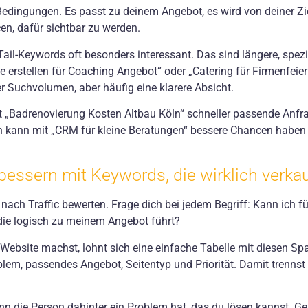
 Bedingungen. Es passt zu deinem Angebot, es wird von deiner Z
en, dafür sichtbar zu werden.
ail-Keywords oft besonders interessant. Das sind längere, spezi
erstellen für Coaching Angebot“ oder „Catering für Firmenfei
r Suchvolumen, aber häufig eine klarere Absicht.
 „Badrenovierung Kosten Altbau Köln“ schneller passende Anfr
n kann mit „CRM für kleine Beratungen“ bessere Chancen haben
bessern mit Keywords, die wirklich verk
 nach Traffic bewerten. Frage dich bei jedem Begriff: Kann ich 
 die logisch zu meinem Angebot führt?
Website machst, lohnt sich eine einfache Tabelle mit diesen Spa
blem, passendes Angebot, Seitentyp und Priorität. Damit trenns
nn die Person dahinter ein Problem hat, das du lösen kannst. G