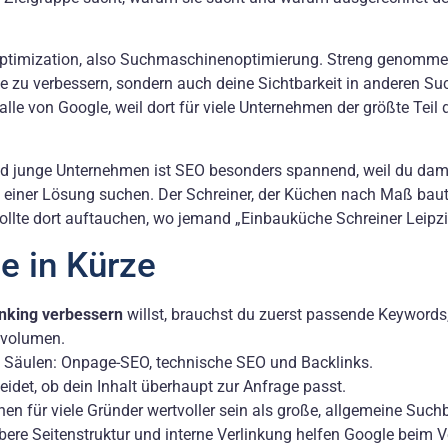
ptimization, also Suchmaschinenoptimierung. Streng genommen
e zu verbessern, sondern auch deine Sichtbarkeit in anderen Su
alle von Google, weil dort für viele Unternehmen der größte Teil
und junge Unternehmen ist SEO besonders spannend, weil du da
ach einer Lösung suchen. Der Schreiner, der Küchen nach Maß bau
r sollte dort auftauchen, wo jemand „Einbauküche Schreiner Leipzi
e in Kürze
nking verbessern
willst, brauchst du zuerst passende Keywords,
hvolumen.
i Säulen: Onpage-SEO, technische SEO und Backlinks.
eidet, ob dein Inhalt überhaupt zur Anfrage passt.
n für viele Gründer wertvoller sein als große, allgemeine Suchb
bere Seitenstruktur und interne Verlinkung helfen Google beim V