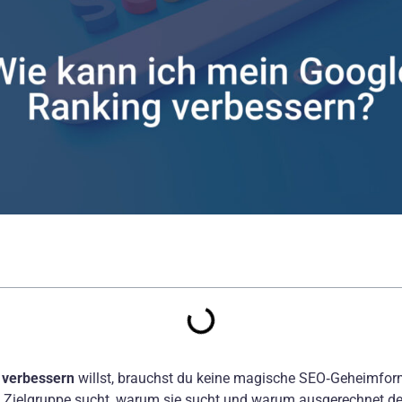
 verbessern
willst, brauchst du keine magische SEO‑Geheimfor
e Zielgruppe sucht, warum sie sucht und warum ausgerechnet de