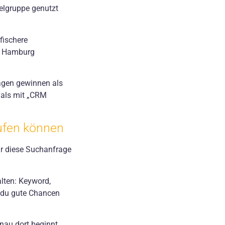
ielgruppe genutzt
fischere
er Hamburg
agen gewinnen als
 als mit „CRM
aufen können
für diese Suchanfrage
lten: Keyword,
t du gute Chancen
enau dort beginnt